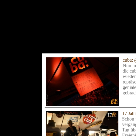
cuba: 
Nun im
die cu
wieder
repräse
genial
gebrach
17 Jah
Schon 
vergan
Tag üb
Ereign