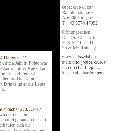
cuba: club & bar
Bahnhofstrasse 8
A-6900 Bregenz
T.
+43 5574 47052
Öffnungszeiten:
Di - Do 10 - 1 Uhr
Fr & Sa 10 - 2 Uhr
So & Mo Ruhetag
www.cuba-club.at
@ Hafenfest 17
mail:
info@cuba-club.at
 dritten Jahr in Folge war
fb:
cuba bar bregenz
ba:bar mit ihrer Außenbar
insta:
cuba bar bregenz
 auf dem Hafenfest
ntiert und hat seine
en Drinks unter die Leute
t...
re cuba:bar 27.07.2017
wieder ein Jahr
gen und genau an diesem
erhäufen sich die
isse, und somit kann man