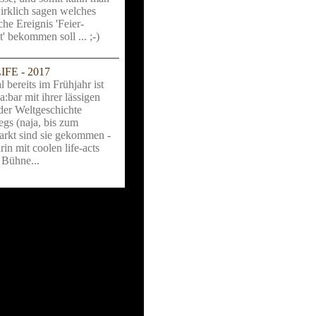
irklich sagen welches
che Ereignis 'Feier-
ät' bekommen soll ... ;-)
LIFE - 2017
 bereits im Frühjahr ist
a:bar mit ihrer lässigen
der Weltgeschichte
gs (naja, bis zum
rkt sind sie gekommen -
rin mit coolen life-acts
 Bühne...