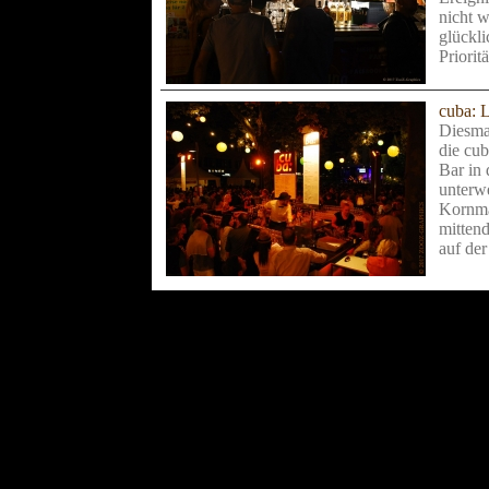
nicht w
glückli
Priorit
cuba: 
Diesmal
die cub
Bar in 
unterwe
Kornma
mittend
auf der